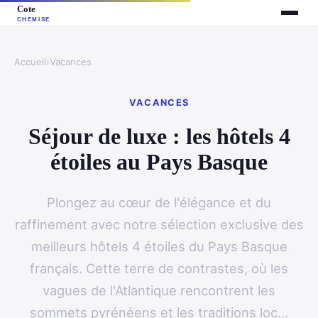
Accueil
›
Vacances
VACANCES
Séjour de luxe : les hôtels 4
étoiles au Pays Basque
Plongez au cœur de l'élégance et du
raffinement avec notre sélection exclusive des
meilleurs hôtels 4 étoiles du Pays Basque
français. Cette terre de contrastes, où les
vagues de l'Atlantique rencontrent les
sommets pyrénéens et les traditions loc...